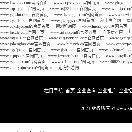
www.lawcdxs.com官网首页
www.cqpsdz.com官网首页
www.yingdit
www.top-ty.com官网首页
www.bxj321.com官网首页
www.weidip.
www.ycjtdoor.com官网首页
www.lzhuagui.com官网首页
www.xtdsw
www.hycdls.com官网首页
www.gzczjgs.cn官网首页
稷山房产网
唐
www.cqxshy.com的官网首页
衢州租房网
www.hndmj.com官网首页
|
www.lhcdls.com官网首页
www.qjfzs.com的官网首页
白玉房产网
www.tmjk01.cn官网首页
www.yuguo99999.com官网首页
www.gzmtj
www.jnhenglan.com官网首页
www.bjmyxh.cn官网首页
www.cccaex
www.dgzfjx.com官网首页
www.jfshs.com官网首页
www.aofeimesh
www.ntpqsp.cn官网首页
www.feymerchem.cn官网首页
www.tongdl
www.rybiiot.com官网首页
www.xrfloor.cn官网首页
www.40027.cn
www.chunyujunye.cn官网首页
定海旅游网
栏目导航:
首页
|
企业查询
|
企业推广
|
企业
2023 版权所有 © www.x