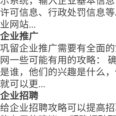
示系统，输入企业基本信息
许可信息、行政处罚信息等
业网站...
企业推广
巩留企业推广需要有全面的
网一些可能有用的攻略： 
是谁，他们的兴趣是什么，
就可以更...
企业招聘
给企业招聘攻略可以提高招