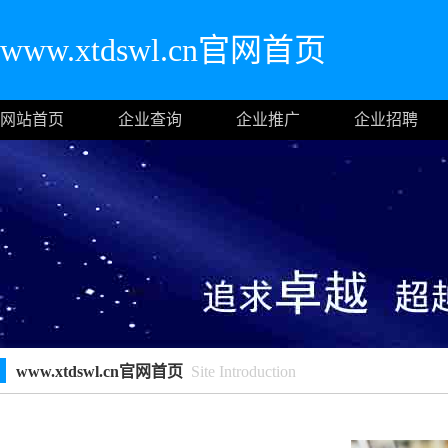
www.xtdswl.cn官网首页
网站首页
企业查询
企业推广
企业招聘
www.xtdswl.cn官网首页
Site Introduction