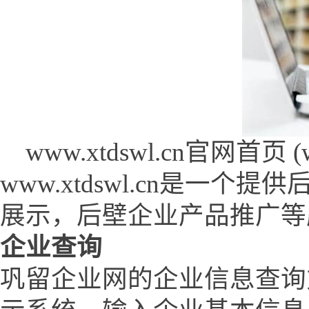
www.xtdswl.cn官网首页 (www
www.xtdswl.cn是一
展示，后壁企业产品推广等
企业查询
巩留企业网的企业信息查询